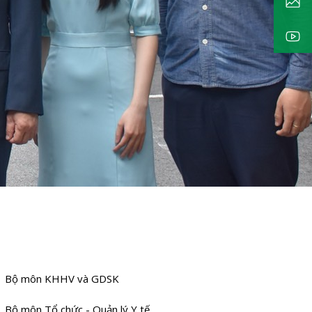
Bộ môn KHHV và GDSK
Bộ môn Tổ chức - Quản lý Y tế