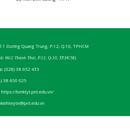
Số 1 Dương Quang Trung, P.12, Q.10, TPHCM
cũ: 86/2 Thành Thái, P.12, Q.10, TP.HCM)
ại: (028) 38 652 435
8) 38 650 025
 https://bmktyt.pnt.edu.vn/
mkinhteyte@pnt.edu.vn